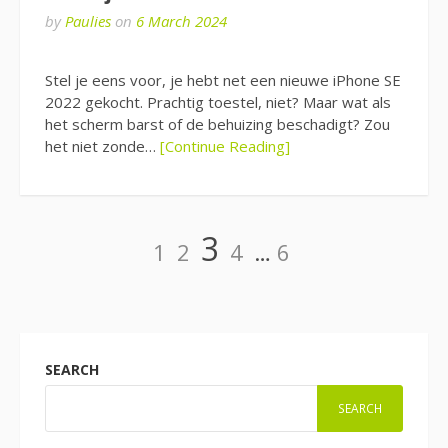
by
Paulies
on
6 March 2024
Stel je eens voor, je hebt net een nieuwe iPhone SE
2022 gekocht. Prachtig toestel, niet? Maar wat als
het scherm barst of de behuizing beschadigt? Zou
het niet zonde…
[Continue Reading]
Posts
Page
Page
Page
Page
Page
3
1
2
4
…
6
pagination
SEARCH
SEARCH