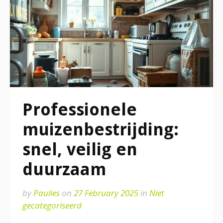
Professionele
muizenbestrijding:
snel, veilig en
duurzaam
by
Paulies
on
27 February 2025
in
Niet
gecategoriseerd