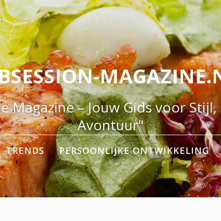
BSESSION-MAGAZINE.
e Magazine – Jouw Gids voor Stijl,
Avontuur"
TRENDS
PERSOONLIJKE ONTWIKKELING