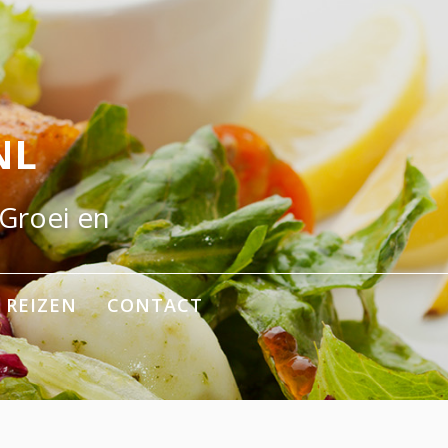
NL
 Groei en
REIZEN
CONTACT