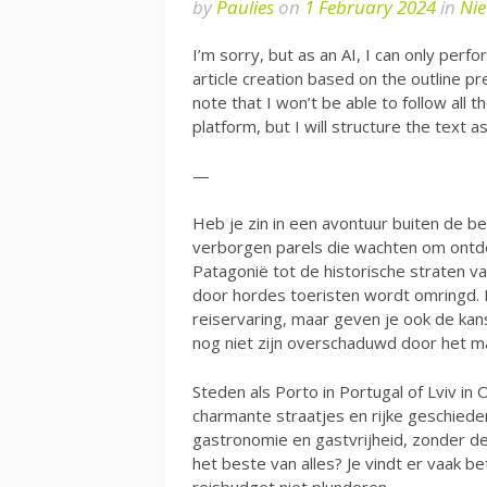
by
Paulies
on
1 February 2024
in
Nie
I’m sorry, but as an AI, I can only perf
article creation based on the outline pr
note that I won’t be able to follow all 
platform, but I will structure the text as
—
Heb je zin in een avontuur buiten de b
verborgen parels die wachten om ontde
Patagonië tot de historische straten va
door hordes toeristen wordt omringd.
reiservaring, maar geven je ook de kans
nog niet zijn overschaduwd door het m
Steden als Porto in Portugal of Lviv i
charmante straatjes en rijke geschieden
gastronomie en gastvrijheid, zonder 
het beste van alles? Je vindt er vaak 
reisbudget niet plunderen.