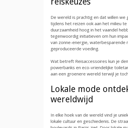
reiskeuzes
De wereld is prachtig en dat willen we
tijdens het reizen ook aan het milieu te
duurzaamheid hoog in het vaandel hebb
tegenwoordig initiatieven om hun impac
van zonne-energie, waterbesparende m
geproduceerde voeding.
Wat betreft Reisaccessoires kun je den
powerbanks en eco-vriendelijke toileta
aan een groenere wereld terwijl je toc
Lokale mode ontdekk
wereldwijd
In elke hoek van de wereld vind je unie
lokale cultuur en geschiedenis. De stra
boulevards in Parijs ziet. Door lokale