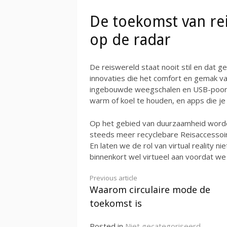
De toekomst van re
op de radar
De reiswereld staat nooit stil en dat 
innovaties die het comfort en gemak v
ingebouwde weegschalen en USB-poorte
warm of koel te houden, en apps die je 
Op het gebied van duurzaamheid word
steeds meer recyclebare Reisaccessoire
En laten we de rol van virtual reality 
binnenkort wel virtueel aan voordat we
Continue
Previous article
Waarom circulaire mode de
Reading
toekomst is
Posted in
Niet gecategoriseerd