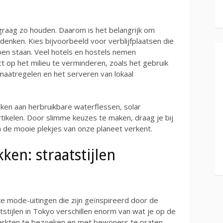
 graag zo houden. Daarom is het belangrijk om
 denken. Kies bijvoorbeeld voor verblijfplaatsen die
en staan. Veel hotels en hostels nemen
t op het milieu te verminderen, zoals het gebruik
aatregelen en het serveren van lokaal
ken aan herbruikbare waterflessen, solar
rtikelen. Door slimme keuzes te maken, draag je bij
h de mooie plekjes van onze planeet verkent.
en: straatstijlen
ke mode-uitingen die zijn geïnspireerd door de
atstijlen in Tokyo verschillen enorm van wat je op de
 markten te bezoeken en met bewoners te praten,