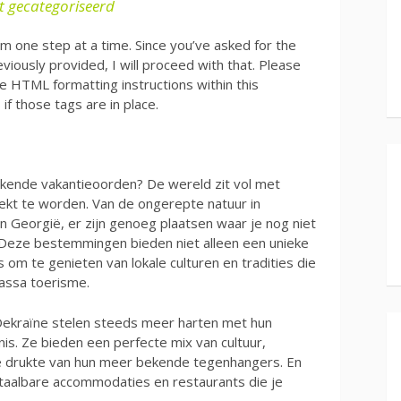
t gecategoriseerd
orm one step at a time. Since you’ve asked for the
eviously provided, I will proceed with that. Please
the HTML formatting instructions within this
 if those tags are in place.
ekende vakantieoorden? De wereld zit vol met
kt te worden. Van de ongerepte natuur in
n Georgië, er zijn genoeg plaatsen waar je nog niet
 Deze bestemmingen bieden niet alleen een unieke
 om te genieten van lokale culturen en tradities die
assa toerisme.
n Oekraïne stelen steeds meer harten met hun
is. Ze bieden een perfecte mix van cultuur,
de drukte van hun meer bekende tegenhangers. En
betaalbare accommodaties en restaurants die je